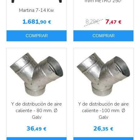
m/m METRO 250º
Martina 7-14 Kw
1.681
7
8
,29
€
,90
€
,47
€
COMPRAR
COMPRAR
Más info
Más info
Y de distribución de aire
Y de distribución de aire
caliente - 80 mm. Ø
caliente -100 mm. Ø
Galv
Galv
36
26
,49
€
,35
€