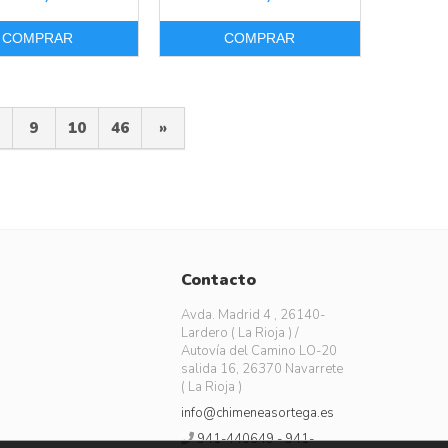
COMPRAR
COMPRAR
9
10
46
»
Contacto
Avda. Madrid 4 , 26140-
Lardero ( La Rioja ) /
Autovía del Camino LO-20
salida 16, 26370 Navarrete
( La Rioja )
info@chimeneasortega.es
941-440649 - 941-