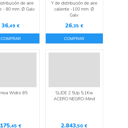
istribución de aire
Y de distribución de aire
te - 80 mm. Ø Galv
caliente -100 mm. Ø
Galv
36
26
,49
€
,35
€
COMPRAR
COMPRAR
Más info
Más info
rnisa Widro 85
SLIDE 2 5Up 5,1Kw
ACERO NEGRO-Mind
175
2.843
,45
€
,50
€