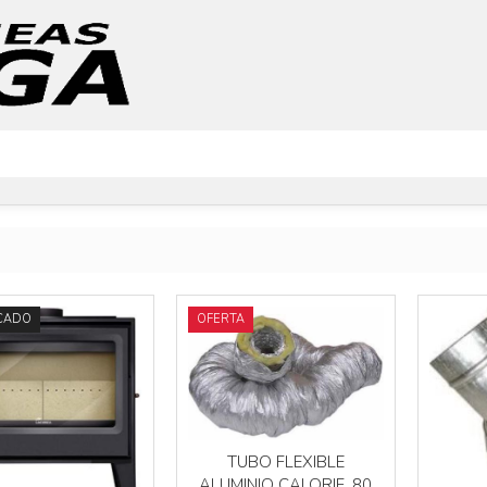
Más info
Más info
CADO
OFERTA
Más info
Más info
TUBO FLEXIBLE
ALUMINIO CALORIF. 80