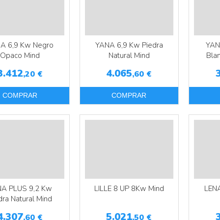
A 6,9 Kw Negro
YANA 6,9 Kw Piedra
YAN
Opaco Mind
Natural Mind
Bla
3.412
4.065
,20
€
,60
€
COMPRAR
COMPRAR
A PLUS 9,2 Kw
LILLE 8 UP 8Kw Mind
LENA
dra Natural Mind
4.307
5.021
,60
€
,50
€