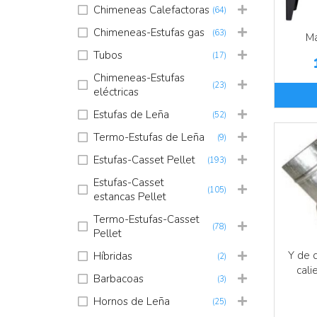
Chimeneas Calefactoras
(64)
Chimeneas-Estufas gas
(63)
Ma
Tubos
(17)
Chimeneas-Estufas
(23)
eléctricas
Estufas de Leña
(52)
Termo-Estufas de Leña
(9)
Estufas-Casset Pellet
(193)
Estufas-Casset
(105)
estancas Pellet
Termo-Estufas-Casset
(78)
Pellet
Y de d
Híbridas
(2)
cal
Barbacoas
(3)
Hornos de Leña
(25)