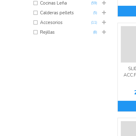
Cocinas Leña
(59)
Calderas pellets
(5)
Accesorios
(11)
Rejillas
(8)
SLI
ACC.