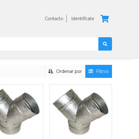
Más info
Más info
Contacto
Identifícate
Ordenar por
Filtros
Más info
Más info