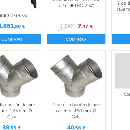
Y de d
m/m METRO 250º
calien
rtina 7-14 Kw
1.681
7
8
,29
€
,90
€
,47
€
COMPRAR
COMPRAR
Más info
Más info
Co
istribución de aire
Y de distribución de aire
iente -125 mm. Ø
caliente -150 mm. Ø
Galv
Galv
38
40
,53
€
,56
€