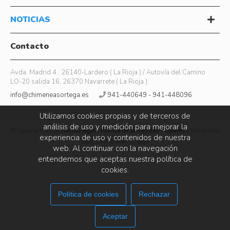
NOTICIAS
Contacto
Avda. Madrid 4 , 26140-Lardero ( La Rioja ) / Autovía del Camino
LO-20 salida 16, 26370 Navarrete ( La Rioja )
info@chimeneasortega.es
941-440649 - 941-448096
Utilizamos cookies propias y de terceros de
análisis de uso y medición para mejorar la
© Copyright 2026 |
Aviso legal
|
Política de privacidad
|
Cookies
| Desarrollo
experiencia de uso y contenidos de nuestra
web: Chimeneas Ortega
web. Al continuar con la navegación
entendemos que aceptas nuestra política de
cookies.
Política de cookies
Rechazar
Aceptar