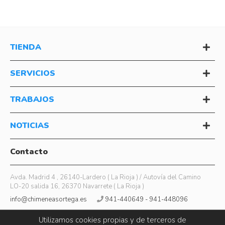
TIENDA
SERVICIOS
TRABAJOS
NOTICIAS
Contacto
Avda. Madrid 4 , 26140-Lardero ( La Rioja ) / Autovía del Camino
LO-20 salida 16, 26370 Navarrete ( La Rioja )
info@chimeneasortega.es
941-440649 - 941-448096
Utilizamos cookies propias y de terceros de