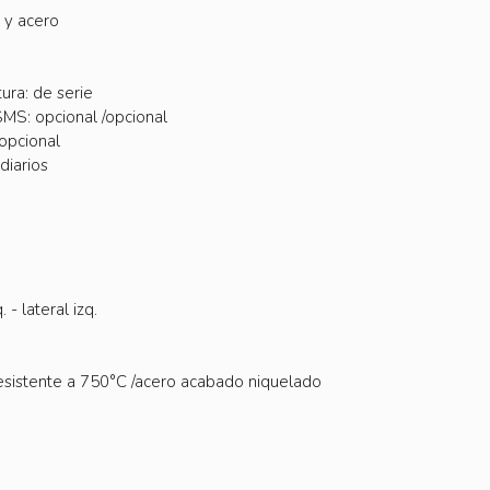
 y acero
ura: de serie
SMS: opcional /opcional
opcional
diarios
- lateral izq.
 resistente a 750°C /acero acabado niquelado