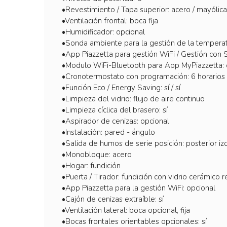
•Revestimiento / Tapa superior: acero / mayólica
•Ventilación frontal: boca fija
•Humidificador: opcional
•Sonda ambiente para la gestión de la temperat
•App Piazzetta para gestión WiFi / Gestión con 
•Modulo WiFi-Bluetooth para App MyPiazzetta: 
•Cronotermostato con programación: 6 horarios 
•Función Eco / Energy Saving: sí / sí
•Limpieza del vidrio: flujo de aire continuo
•Limpieza cíclica del brasero: sí
•Aspirador de cenizas: opcional
•Instalación: pared - ángulo
•Salida de humos de serie posición: posterior izq. 
•Monobloque: acero
•Hogar: fundición
•Puerta / Tirador: fundición con vidrio cerámico
•App Piazzetta para la gestión WiFi: opcional
•Cajón de cenizas extraíble: sí
•Ventilación lateral: boca opcional, fija
•Bocas frontales orientables opcionales: sí