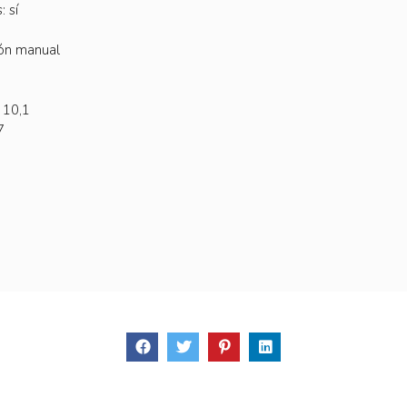
: sí
ión manual
 10,1
7