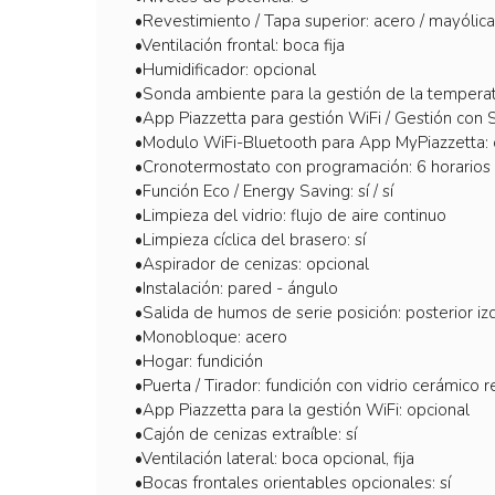
•Revestimiento / Tapa superior: acero / mayólica
•Ventilación frontal: boca fija
•Humidificador: opcional
•Sonda ambiente para la gestión de la temperat
•App Piazzetta para gestión WiFi / Gestión con 
•Modulo WiFi-Bluetooth para App MyPiazzetta: 
•Cronotermostato con programación: 6 horarios 
•Función Eco / Energy Saving: sí / sí
•Limpieza del vidrio: flujo de aire continuo
•Limpieza cíclica del brasero: sí
•Aspirador de cenizas: opcional
•Instalación: pared - ángulo
•Salida de humos de serie posición: posterior izq. 
•Monobloque: acero
•Hogar: fundición
•Puerta / Tirador: fundición con vidrio cerámico
•App Piazzetta para la gestión WiFi: opcional
•Cajón de cenizas extraíble: sí
•Ventilación lateral: boca opcional, fija
•Bocas frontales orientables opcionales: sí