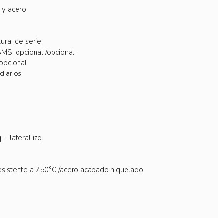
 y acero
ura: de serie
SMS: opcional /opcional
opcional
diarios
- lateral izq.
 resistente a 750°C /acero acabado niquelado