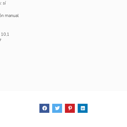
: sí
ión manual
 10,1
7