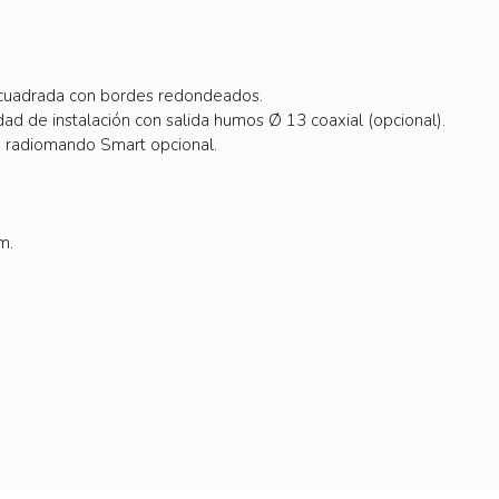
n cuadrada con bordes redondeados.
idad de instalación con salida humos Ø 13 coaxial (opcional).
 radiomando Smart opcional.
m.