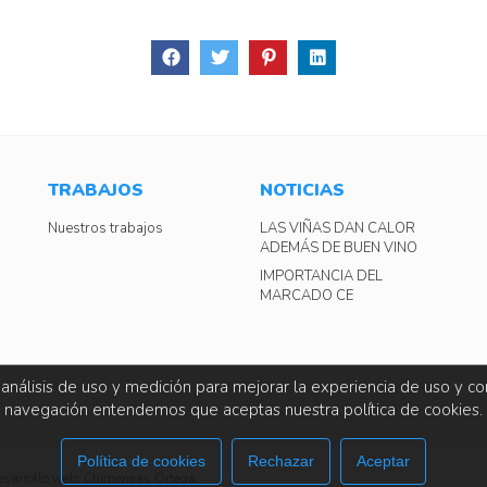
TRABAJOS
NOTICIAS
Nuestros trabajos
LAS VIÑAS DAN CALOR
ADEMÁS DE BUEN VINO
IMPORTANCIA DEL
MARCADO CE
 análisis de uso y medición para mejorar la experiencia de uso y co
navegación entendemos que aceptas nuestra política de cookies.
Política de cookies
Rechazar
Aceptar
esarrollo web: Chimeneas Ortega