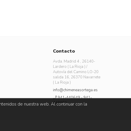
Contacto
Avda. Madrid 4 , 26140-
Lardero ( La Rioja ) /
Autovía del Camino LO-20
salida 16, 26370 Navarrete
( La Rioja )
info@chimeneasortega.es
941-440649 - 941-
448096
ntenidos de nuestra web. Al continuar con la