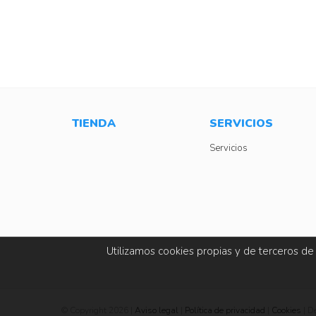
TIENDA
SERVICIOS
Servicios
Utilizamos cookies propias y de terceros de
© Copyright 2026 |
Aviso legal
|
Política de privacidad
|
Cookies
| D