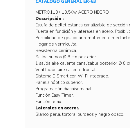
CATÁLOGO GENERAL EK-63
METRO110+ 10,5Kw ACERO NEGRO
Descripción :
Estufa de pellet estanca canalizable de secció
Puerta en fundición y laterales en acero. Posibil
Posibilidad de gestionar remotamente mediante
Hogar de vermiculita.
Resistencia cerámica.
Salida humos Ø 8 cm posterior.
1 salida aire caliente canalizable posterior Ø 8 c
Ventilación aire caliente frontal.
Sistema E-Smart con Wi-Fi integrado.
Panel sinóptico superior.
Programación diaria/semanal.
Función Easy Timer.
Función relax.
Laterales en acero:.
Blanco perla, tortora, burdeos y negro opaco.